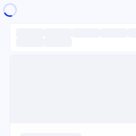
页面加载中
随便逛逛
博客分类
文章标签
复制地址
深色模式