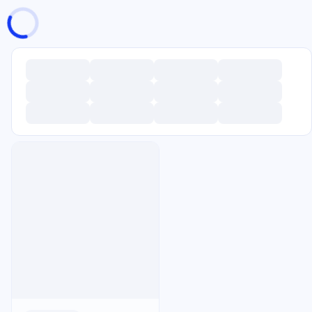
页面加载中
随便逛逛
博客分类
文章标签
复制地址
深色模式